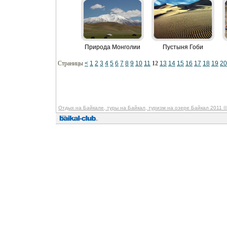
Природа Монголии
Пустыня Гоби
Страницы
<
1
2
3
4
5
6
7
8
9
10
11
12
13
14
15
16
17
18
19
20
Отдых на Байкале, туры на Байкал, туризм на озере Байкал 2011
©