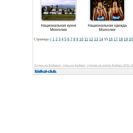
Национальная кухня
Национальная одежда
Монголии
Монголии
Страницы
<
1
2
3
4
5
6
7
8
9
10
11
12
13
14
15
16
17
18
19
20
Отдых на Байкале, туры на Байкал, туризм на озере Байкал 2011
©