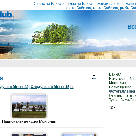
Отдых на Байкале, туры на Байкал, туризм на озере Байк
фото Байкала, карта Байкала, рыбы Ба
Вс
Байкал
я
Иркутская обла
Монголия
дущее (фото 43)
Следующее (фото 45) »
Размещение
Фотогаллерея
Отзывы по оте
Туры - Зима/Ве
10
•
Национальная кухня Монголии