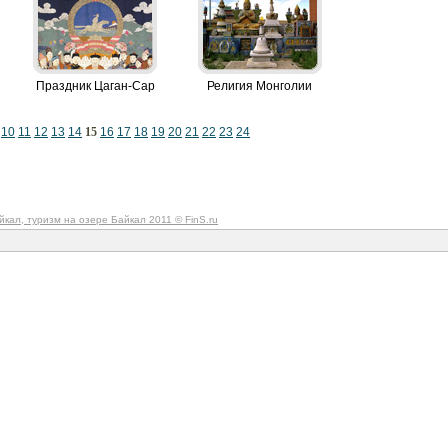
Праздник Цаган-Сар
Религия Монголии
10
11
12
13
14
15
16
17
18
19
20
21
22
23
24
йкал, туризм на озере Байкал 2011
© FinS.ru