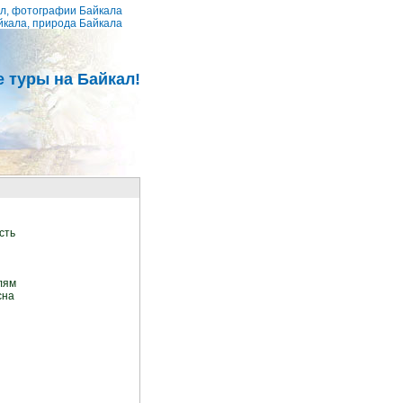
ал, фотографии Байкала
йкала, природа Байкала
е туры на Байкал!
сть
лям
сна