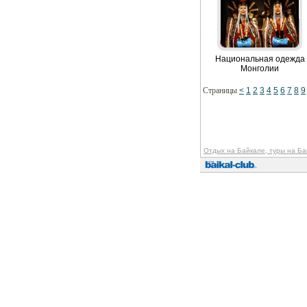
Национальная одежда
Монголии
Страницы
<
1
2
3
4
5
6
7
8
9
Отдых на Байкале, туры на Ба