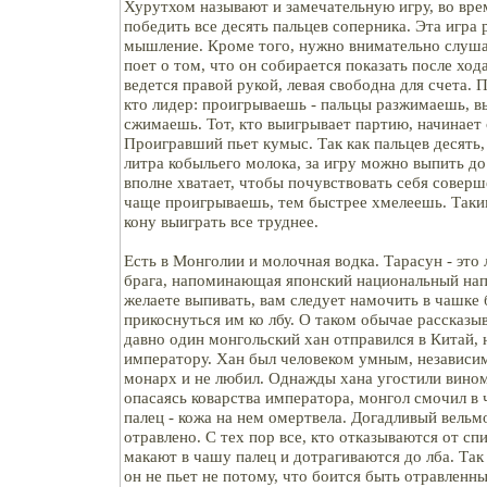
Хурутхом называют и замечательную игру, во вре
победить все десять пальцев соперника. Эта игра 
мышление. Кроме того, нужно внимательно слуша
поет о том, что он собирается показать после ход
ведется правой рукой, левая свободна для счета. 
кто лидер: проигрываешь - пальцы разжимаешь, в
сжимаешь. Тот, кто выигрывает партию, начинает
Проигравший пьет кумыс. Так как пальцев десять, 
литра кобыльего молока, за игру можно выпить до
вполне хватает, чтобы почувствовать себя совер
чаще проигрываешь, тем быстрее хмелеешь. Таким
кону выиграть все труднее.
Есть в Монголии и молочная водка. Тарасун - это 
брага, напоминающая японский национальный напи
желаете выпивать, вам следует намочить в чашке
прикоснуться им ко лбу. О таком обычае рассказы
давно один монгольский хан отправился в Китай, 
императору. Хан был человеком умным, независим
монарх и не любил. Однажды хана угостили вино
опасаясь коварства императора, монгол смочил в
палец - кожа на нем омертвела. Догадливый вельм
отравлено. С тех пор все, кто отказываются от сп
макают в чашу палец и дотрагиваются до лба. Так 
он не пьет не потому, что боится быть отравленны