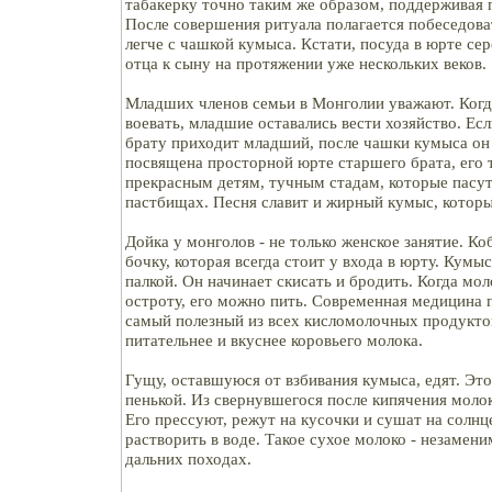
табакерку точно таким же образом, поддерживая
После совершения ритуала полагается побеседоват
легче с чашкой кумыса. Кстати, посуда в юрте сер
отца к сыну на протяжении уже нескольких веков.
Младших членов семьи в Монголии уважают. Когд
воевать, младшие оставались вести хозяйство. Есл
брату приходит младший, после чашки кумыса он 
посвящена просторной юрте старшего брата, его
прекрасным детям, тучным стадам, которые пасу
пастбищах. Песня славит и жирный кумыс, которы
Дойка у монголов - не только женское занятие. К
бочку, которая всегда стоит у входа в юрту. Кумы
палкой. Он начинает скисать и бродить. Когда мо
остроту, его можно пить. Современная медицина п
самый полезный из всех кисломолочных продуктов
питательнее и вкуснее коровьего молока.
Гущу, оставшуюся от взбивания кумыса, едят. Эт
пенькой. Из свернувшегося после кипячения молок
Его прессуют, режут на кусочки и сушат на солн
растворить в воде. Такое сухое молоко - незамен
дальних походах.