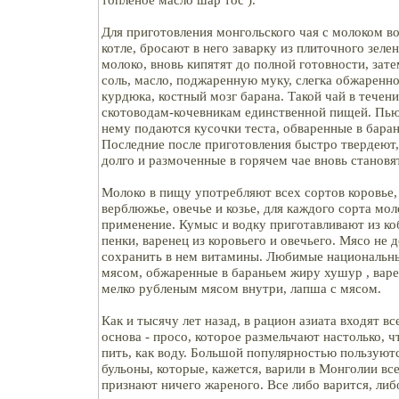
Для приготовления монгольского чая с молоком в
котле, бросают в него заварку из плиточного зеле
молоко, вновь кипятят до полной готовности, зате
соль, масло, поджаренную муку, слегка обжаренно
курдюка, костный мозг барана. Такой чай в течен
скотоводам-кочевникам единственной пищей. Пьют
нему подаются кусочки теста, обваренные в бара
Последние после приготовления быстро твердеют,
долго и размоченные в горячем чае вновь станов
Молоко в пищу употребляют всех сортов коровье,
верблюжье, овечье и козье, для каждого сорта мол
применение. Кумыс и водку приготавливают из ко
пенки, варенец из коровьего и овечьего. Мясо не 
сохранить в нем витамины. Любимые национальн
мясом, обжаренные в бараньем жиру хушур , варе
мелко рубленым мясом внутри, лапша с мясом.
Как и тысячу лет назад, в рацион азиата входят 
основа - просо, которое размельчают настолько, 
пить, как воду. Большой популярностью пользуют
бульоны, которые, кажется, варили в Монголии все
признают ничего жареного. Все либо варится, либо