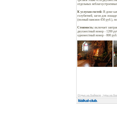
третьем этаже есть двухместн
отдельных неблагоустроенны
К услугам гостей:
В доме кам
голубятней, загон для лошад
(полный пансион 450 руб.), п
Стоимость:
включает завтра
двухместный номер - 1200 ру
одноместный номер - 800 руб
Отдых на Байкале, туры на Ба