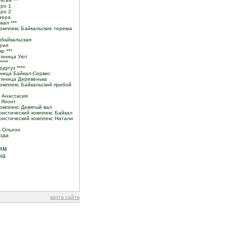
ятия ***
тро 1
тро 2
зера
кал ***
комплекс Байкальские терема
ибайкальская
рия
р ***
тиница Уют
****
дугуз ****
иница Байкал-Сервис
тиница Деревенька
омплекс Байкальский прибой
а Анастасия
 Яхонт
омплекс Девятый вал
ристический комплекс Байкал
ристический комплекс Натали
ь Ольхон
езда
ям
на
карта сайта