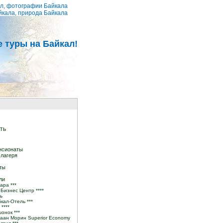
ал, фотографии Байкала
йкала, природа Байкала
е туры на Байкал!
ть
нсионаты
-лагеря
ты
ли
ара ***
Бизнес Центр ****
ь
кал-Отель ***
****
онок ***
гаан Морин Superior Economy