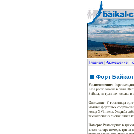
Главная
|
Размещение
|
Г
Форт Байкал
Расположение:
Форт находитс
База расположена в пали Щелк
Байкал, на границе поселка и
Описание:
У гостиницы ориги
мотивы фортовых сооружений
конца XVII века. Усадьба сиб
технологии из лиственничных
Номера:
Размещение в трехэт
этаже четыре номера, три из