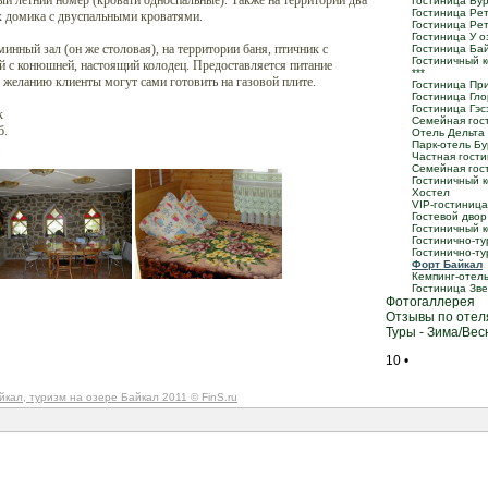
ый летний номер (кровати односпальные). Также на территории два
Гостиница Бур
Гостиница Ре
х домика с двуспальными кроватями.
Гостиница Ре
Гостиница У о
инный зал (он же столовая), на территории баня, птичник с
Гостиница Бай
Гостиничный 
ей с конюшней, настоящий колодец. Предоставляется питание
***
о желанию клиенты могут сами готовить на газовой плите.
Гостиница Пр
Гостиница Гло
Гостиница Гэсэ
к
Семейная гос
б.
Отель Дельта 
Парк-отель Бур
.
Частная гост
Семейная гос
Гостиничный к
Хостел
VIP-гостиниц
Гостевой двор
Гостиничный к
Гостинично-ту
Гостинично-ту
Форт Байкал
Кемпинг-отел
Гостиница Зв
Фотогаллерея
Отзывы по отел
Туры - Зима/Вес
10
•
йкал, туризм на озере Байкал 2011
© FinS.ru