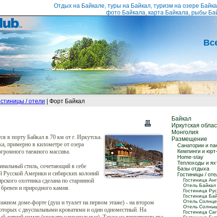
Отдых на Байкале, туры на Байкал, туризм на озере Байк
фото Байкала, карта Байкала, рыбы Ба
Вс
остиницы / отели
| Форт Байкал
Байкал
Иркутская облас
Монголия
я в порту Байкал в 70 км от г. Иркутска.
Размещение
а, примерно в километре от озера
Санатории и па
 огромного таежного массива.
Кемпинги и юрт
Home-stay
Теплоходы и ях
нальный стиль, сочетающий в себе
Базы отдыха
 Русской Америки и сибирских колоний
Гостиницы / оте
ирского охотника сделана по старинной
Гостиница Анг
Отель Байкал 
 бревен и природного камня.
Гостиница Рус
Гостиница Бай
Отель Солнце 
ажном доме-форте (душ и туалет на первом этаже) - на втором
Отель Солныш
 которых с двуспальными кроватями и один одноместный. На
Гостиница Са