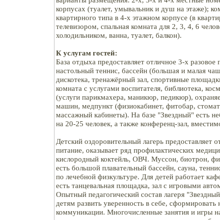
корпусах (туалет, умывальник и душ на этаже); 
квартирного типа в 4-х этажном корпусе (в кварти
телевизором, спальная комната для 2, 3, 4, 6 челов
холодильником, ванна, туалет, балкон).
К услугам гостей:
База отдыха предоставляет отличное 3-х разовое п
настольный теннис, бассейн (большая и малая чаш
дискотека, тренажёрный зал, спортивные площадки
комната с услугами воспитателя, библиотека, кос
(услуги парикмахера, маникюр, педикюр), охраня
машин, медпункт (физиокабинет, фитобар, стомат
массажный кабинеты). На базе "Звездный" есть н
на 20-25 человек, а также конференц-зал, вместим
Детский оздоровительный лагерь предоставляет о
питание, оказывает ряд профилактических медиц
кислородный коктейль, ОВЧ. Муссон, биотрон, фи
есть большой плавательный бассейн, сауна, тенни
по лечебной физкультуре. Для детей работает кафе
есть танцевальная площадка, зал с игровыми авто
Опытный педагогический состав лагеря "Звездн
детям развить уверенность в себе, сформировать
коммуникации. Многочисленные занятия и игры н