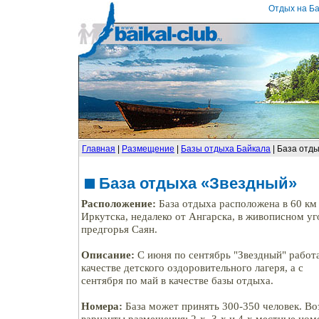
Отдых на Ба
Главная
|
Размещение
|
Базы отдыха Байкала
| База отд
База отдыха «Звездный»
Расположение:
База отдыха расположена в 60 км
Иркутска, недалеко от Ангарска, в живописном уг
предгорья Саян.
Описание:
С июня по сентябрь "Звездный" работа
качестве детского оздоровительного лагеря, а с
сентября по май в качестве базы отдыха.
Номера:
База может принять 300-350 человек. 
варианты размещения: 2-х, 3-х и 4-х местные ном