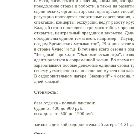
памяти, логического мышления, внимания, вообра
преодоление страха и робости, а также на развити
сценических, организаторских, ораторских способ
регулярно проводятся спортивные соревнования, 
спектакли, концерты, экскурсии, ведут работу кру
Каждый сезон проводятся три масштабных зрели
открытие, центральный праздник и закрытие. Да
объединены единой тематикой, например: "Изумр
следам Бременских музыкантов", "В королевстве к
в стране Чудес" и т.д. В течение всего сезона в о
"Звездный" проходит "Экономическая игра", позв
адаптироваться к современной жизни. Во время пр
зарабатывают особые денежные единицы своим тр
своему усмотрению на посещение музеев или каф
В оздоровительном лагере "Звездный" - 4 сезона,
дней каждый.
Стоимость:
база отдыха - полный пансион:
будни от 400 до 900 руб.
выходные от 500 до 1200 руб.
заезды в детский оздоровительный лагерь 14-21 де
Фото: