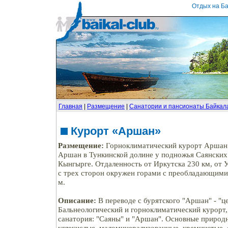
Отдых на Ба
Главная
|
Размещение
|
Санатории и пансионаты Байкал
Курорт «Аршан»
Размещение:
Горноклиматический курорт Аршан 
Аршан в Тункинской долине у подножья Саянских 
Кынгырге. Отдаленность от Иркутска 230 км, от У
с трех сторон окружен горами с преобладающими
м.
Описание:
В переводе с бурятского "Аршан" - "це
Бальнеологический и горноклиматический курорт, 
санатория: "Саяны" и "Аршан". Основные природ
углекислые, маломинерализованные, кремнистые, 