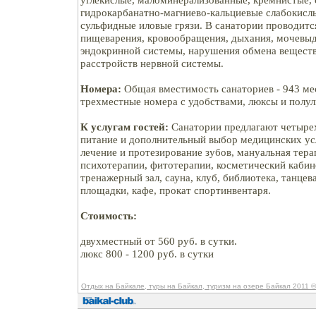
гидрокарбанатно-магниево-кальциевые слабокисл
сульфидные иловые грязи. В санатории проводитс
пищеварения, кровообращения, дыхания, мочевыд
эндокринной системы, нарушения обмена вещест
расстройств нервной системы.
Номера:
Общая вместимость санаториев - 943 мес
трехместные номера с удобствами, люксы и полу
К услугам гостей:
Санатории предлагают четырех
питание и дополнительный выбор медицинских ус
лечение и протезирование зубов, мануальная тера
психотерапии, фитотерапии, косметический кабине
тренажерный зал, сауна, клуб, библиотека, танце
площадки, кафе, прокат спортинвентаря.
Стоимость:
двухместный от 560 руб. в сутки.
люкс 800 - 1200 руб. в сутки
Отдых на Байкале, туры на Байкал, туризм на озере Байкал 2011
©