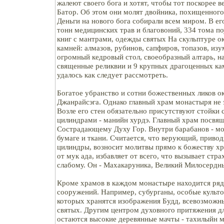
жалеют своего бога и хотят, чтобы тот поскорее в
Батор. Об этом они молят двойника, похищенног
Деньги на нового бога собирали всем миром. В ег
тонн медицинских трав и благовоний, 334 тома по
книг с мантрами, одежды святых На скульптуре о
камней: алмазов, рубинов, сапфиров, топазов, изу
огромный кедровый стол, своеобразный алтарь, н
священные реликвии и 9 крупных драгоценных ка
удалось как следует рассмотреть.
Богатое убранство и сотни божественных ликов 
Джанрайсэга. Однако главный храм монастыря не эт
Возле его стен обязательно присутствуют стойк
цилиндрами - манийн хурдэ. Главный храм посвя
Сострадающему Духу Гор. Внутри барабанов - мо
бумаге и ткани. Считается, что верующий, привод
цилиндры, возносит молитвы прямо к божеству хр
от мук ада, избавляет от всего, что вызывает стр
слабому. Он - Махакаруника, Великий Милосердн
Кроме храмов в каждом монастыре находится ряд
сооружений. Например, субурганы, особые культо
которых хранятся изображения Будд, всевозможн
святых. Другим центром духовного притяжения д
остаются высокие деревянные мачты - тахилыйн 