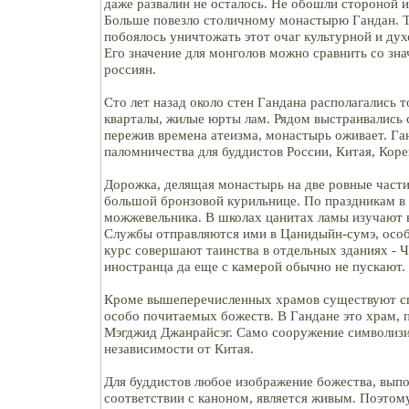
даже развалин не осталось. Не обошли стороной
Больше повезло столичному монастырю Гандан. 
побоялось уничтожать этот очаг культурной и ду
Его значение для монголов можно сравнить со зн
россиян.
Сто лет назад около стен Гандана располагались 
кварталы, жилые юрты лам. Рядом выстраивались 
пережив времена атеизма, монастырь оживает. Га
паломничества для буддистов России, Китая, Коре
Дорожка, делящая монастырь на две ровные части
большой бронзовой курильнице. По праздникам в 
можжевельника. В школах цанитах ламы изучают 
Службы отправляются ими в Цанидыйн-сумэ, осо
курс совершают таинства в отдельных зданиях - 
иностранца да еще с камерой обычно не пускают.
Кроме вышеперечисленных храмов существуют с
особо почитаемых божеств. В Гандане это храм,
Мэгджид Джанрайсэг. Само сооружение символиз
независимости от Китая.
Для буддистов любое изображение божества, выпо
соответствии с каноном, является живым. Поэтом