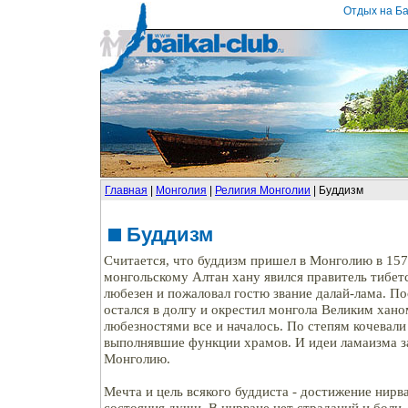
Отдых на Ба
Главная
|
Монголия
|
Религия Монголии
| Буддизм
Буддизм
Считается, что буддизм пришел в Монголию в 1577 
монгольскому Алтан хану явился правитель тибет
любезен и пожаловал гостю звание далай-лама. По
остался в долгу и окрестил монгола Великим хано
любезностями все и началось. По степям кочевал
выполнявшие функции храмов. И идеи ламаизма з
Монголию.
Мечта и цель всякого буддиста - достижение нир
состояния души. В нирване нет страданий и боли,