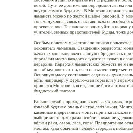
покой. Пути ее достижения определяются тем ил
внутри самого буддизма. В Монголии прижился л
ламаиста можно по желтой шапке, овоодой. У мо
только духовная связь с наставником способна от
просветлению. Так как желающих уйти в нирвану м
учителей, земных представителей Будды, тоже до
Особым почетом у желтошапошников пользуется 
основатель ламаизма. Священник разработал мона
женатых монахов, ввел пышную обрядовость при 
определил место каждого служителя культа в сло
иерархии. Иерархия ламаистских божеств не менее
она объединяет сотни, если не тысячи сверхъест
Основную массу составляют саддыки - духи разны
есть, например, у Верблюжьей горы или у Горы-ч
пришел в Монголию, все здешние боги автоматиче
буддистский пантеон.
Раньше службы проходили в кочевых храмах, огр
кочевой буддизм очень быстро себя изжил. Монго
каменные и деревянные монастыри в китайском и 
выборе места для храма особое внимание уделяло
вблизи реки, озера, леса, горы. Предпочтение от
местам, куда обычный человек забредать побаива