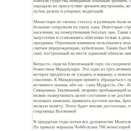
обитали существа невидимые обычным зрением. 
ощущали их присутствие зрением внутренним, ко
путем долгих и упорных медитаций.
Монастыри по своему статусу и размерам были н
большие сооружали по указу хана. Некоторые стр
населения, на пожертвования богатых лам. Такие в
запустении и становились обитаемы только в день
праздника. Огромным влиянием пользовались мо
святым перерожденцам, хубилганам. Таким был 
скит, построенный на месте одинокой обители ла
Когда-то, сидя на близлежащей горе, он соединилс
божеством Манджушри. Это одно из трех великих
которое предпочло не уходить в нирвану, а помоч
спасению. К Манджушри принято обращаться с п
истинного знания, ибо он - сама Мудрость. Он - 
Священных Заклинаний, незримо пребывающий на
можно пожертвовать целое состояние и не дости
положить камешек, привязать кусочек шелка, брос
мелкую монету. Этого будет вполне достаточно, 
сокровища Вселенной
В тридцатые годы почти все духовенство Монголи
По приказу маршала Чойболсана 700 монастырей с