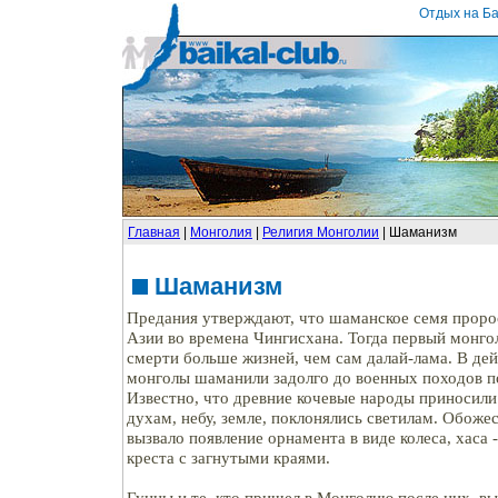
Отдых на Ба
Главная
|
Монголия
|
Религия Монголии
| Шаманизм
Шаманизм
Предания утверждают, что шаманское семя проро
Азии во времена Чингисхана. Тогда первый монго
смерти больше жизней, чем сам далай-лама. В де
монголы шаманили задолго до военных походов п
Известно, что древние кочевые народы приносили
духам, небу, земле, поклонялись светилам. Обоже
вызвало появление орнамента в виде колеса, хаса 
креста с загнутыми краями.
Гунны и те, кто пришел в Монголию после них, в