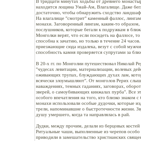
В тридцати минутах ходьбы от древнего монасты
находится лощина Умай-Ам, Влагалище. Даже бегл
достаточно, чтобы обнаружить сходство ландшаф
На влагалище "смотрит" каменный фаллос, лингам
монахи. Заговоренный лингам, каким-то образом,
послушников, которые бегали к подружкам в ближ
Монголки верят, что если посидеть на фаллосе, то
способна к зачатию, но только в течение 24 часо
приезжающие сюда издалека, везут с собой мужчи
способность камня проверяется супругами за бли
В 20-х гг. по Монголии путешествовал Николай Ре
"чудесах левитации, материализации, волевых дей
оживающих трупах, блуждающих духах лам, кото
всячески злоумышляют". От монголов Рерих слыша
наваждениях, темных гаданиях, заговорах, оборо
зверей, о самоубивающих кинжалах пурба". Все э
особого впечатления на того, кто близко знаком с
монахи использовали особые дудочки, которые из
трели, напоминавшие о быстротечности жизни. З
душу умершего, когда та направлялась в рай.
Дудки, между прочим, делали из берцовых костей
Ритуальные чаши, выполненные из черепов особо
приводили в замешательство христианских священ