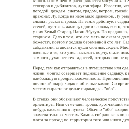
Монгольским небом распоряжается могучий хан 
тенгиров и дыбджитов, духов эфира. Известно, ч
погодой, дождем, снегом, градом, ветром, грозой.
драконах Лу. Когда на небе мало драконов, Лу реву
слышат раскаты грома. На земле действуют саддык
степей, пустынь, жилищ, одним словом, всего, что
у них Белый Старец, Цаган Эбугун. По преданию,
стариком. Дело в том, что его мать не оказала до
божеству, поэтому ходила беременной сто лет. Са
сабдыками, становятся души сильных людей. Мног
военные и те, кто умел насылать порчу, стали ими
земного духа: нет тех гадостей, которых они не 
Перед тем как отправиться в путешествие или сде
жизни, монгол совершает подношение саддыку, к 
наибольшую предрасположенность. Приношениям
шелковый шарф хадак и обычные камни. Со врем
местах вырастают целые пирамиды - "обо".
В степях они обозначают человеческое присутств
ориентиры. Ими отмечают тропы, кротчайший ма
нибудь населенного пункта. Обычно "обо" воздвиг
знаменательных местах. Камни, собранные в пира
плата за проход по территории того или иного дух