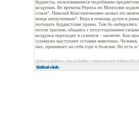
буддисты, пользовавшиеся подобными предметам
колдунам. Во времена Рериха по Монголии ходили
сглазе". Николай Константинович назвал это явле
конца неизученным". Вера в помощь духов и ран
посещать буддистские храмы. Там бо набирались 
потом тратили, общаясь с потусторонними силами
колдуньи переходит в сунниум - заклятие. Как пра
сунниума выступают останки животных. Человек,
них, принимает на себя горе и болезни. Но есть и 
Отдых на Байкале, туры на Байкал, туризм на озере Байкал 2011
©