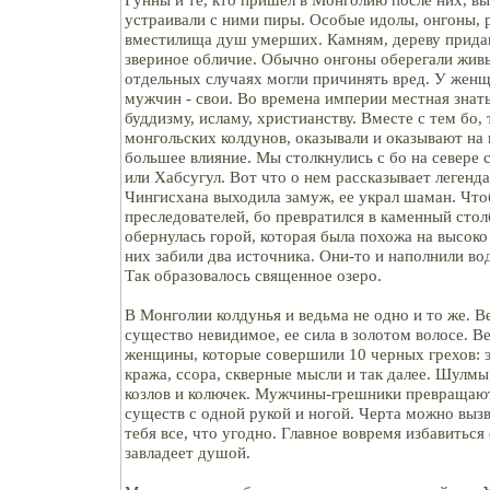
устраивали с ними пиры. Особые идолы, онгоны, 
вместилища душ умерших. Камням, дереву придав
звериное обличие. Обычно онгоны оберегали живы
отдельных случаях могли причинять вред. У женщ
мужчин - свои. Во времена империи местная знат
буддизму, исламу, христианству. Вместе с тем бо,
монгольских колдунов, оказывали и оказывают на
большее влияние. Мы столкнулись с бо на севере 
или Хабсугул. Вот что о нем рассказывает легенд
Чингисхана выходила замуж, ее украл шаман. Что
преследователей, бо превратился в каменный сто
обернулась горой, которая была похожа на высоко
них забили два источника. Они-то и наполнили во
Так образовалось священное озеро.
В Монголии колдунья и ведьма не одно и то же. В
существо невидимое, ее сила в золотом волосе. В
женщины, которые совершили 10 черных грехов: эт
кража, ссора, скверные мысли и так далее. Шулмы
козлов и колючек. Мужчины-грешники превращаютс
существ с одной рукой и ногой. Черта можно вызв
тебя все, что угодно. Главное вовремя избавиться
завладеет душой.